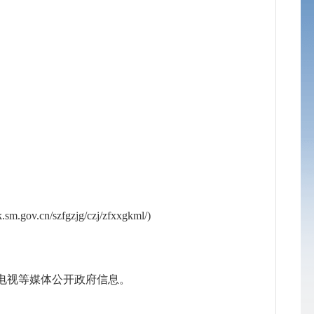
zfgzjg/czj/zfxxgkml/)
电视等媒体公开政府信息。