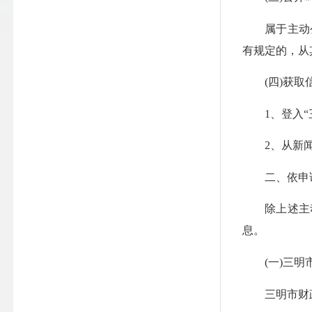
属于主动公开
有规定的，从
(四)获取
1、登入“三
2、从新闻
二、依申
除上述主动
息。
(一)三明市
三明市财政