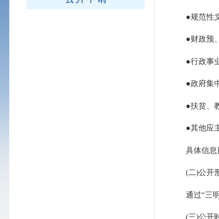
●规范性文
●财政预、
●行政事业
●政府集中
●扶贫、教
●其他应主
具体信息目录在“三
(二)公开
通过“三明政
(三)公开