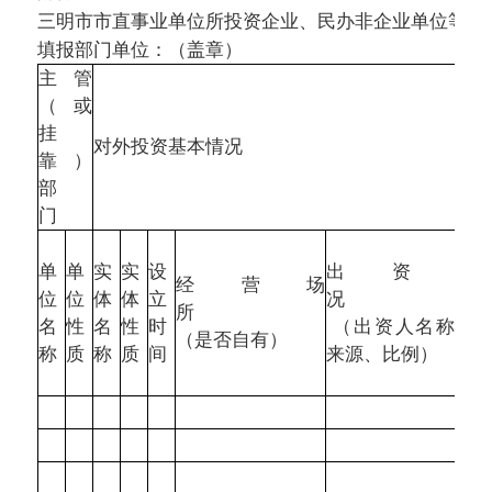
三明市市直事业单位所投资企业、民办非企业单位等基
填报部门单位：（盖章）
主管
（或
挂
对外投资基本情况
靠）
部
门
单
单
实
实
设
出资情
经营场
位
位
体
体
立
况
所
名
性
名
性
时
（出资人名称、
（是否自有）
称
质
称
质
间
来源、比例）